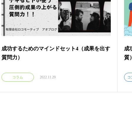
成功するためのマインドセット4（成果を出す
成
質問力）
質
コラム
2022.11.29
コ