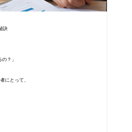
秘訣
るの？」
営者にとって、