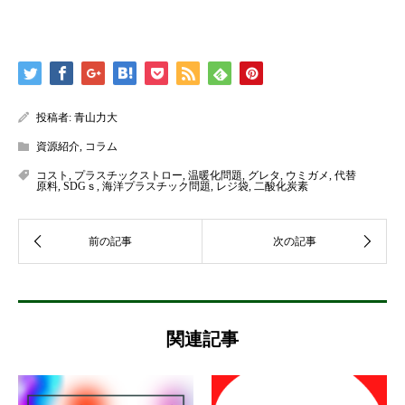
投稿者:
青山力大
資源紹介
,
コラム
コスト
,
プラスチックストロー
,
温暖化問題
,
グレタ
,
ウミガメ
,
代替
原料
,
SDGｓ
,
海洋プラスチック問題
,
レジ袋
,
二酸化炭素
関連記事