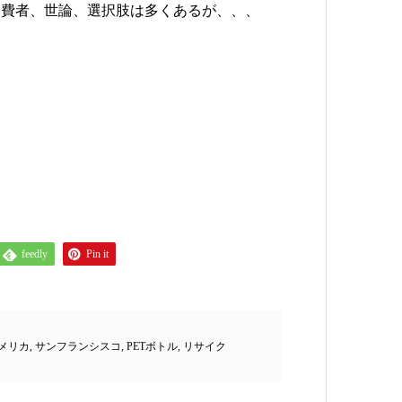
消費者、世論、選択肢は多くあるが、、、
feedly
Pin it
メリカ
,
サンフランシスコ
,
PETボトル
,
リサイク