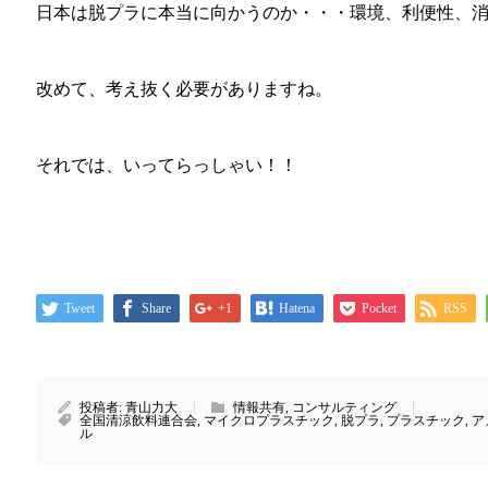
日本は脱プラに本当に向かうのか・・・環境、利便性、
改めて、考え抜く必要がありますね。
それでは、いってらっしゃい！！
Tweet
Share
+1
Hatena
Pocket
RSS
投稿者:
青山力大
情報共有
,
コンサルティング
全国清涼飲料連合会
,
マイクロプラスチック
,
脱プラ
,
プラスチック
,
ア
ル