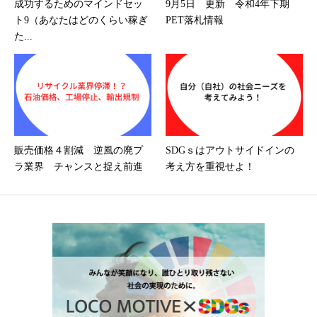
成功するためのマインドセッ
9月5日 更新 令和4年下期
ト9（あなたはどのくらい稼ぎ
PET落札情報
た...
販売価格４割減 逆風の廃プ
SDGｓはアウトサイドインの
ラ業界 チャンスと捉え前進
考え方を重視せよ！