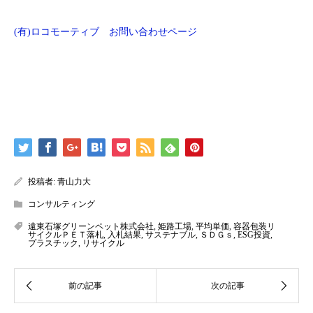
(有)ロコモーティブ お問い合わせページ
投稿者:
青山力大
コンサルティング
遠東石塚グリーンペット株式会社
,
姫路工場
,
平均単価
,
容器包装リ
サイクルＰＥＴ落札
,
入札結果
,
サステナブル
,
ＳＤＧｓ
,
ESG投資
,
プラスチック
,
リサイクル