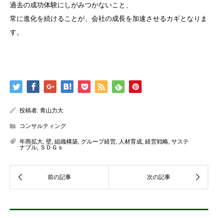
過去の成功体験にしがみつかないこと、
常に進化を続けることが、会社の成長を加速させるカギとなりま
す。
投稿者:
青山力大
コンサルティング
年商拡大
,
壁
,
組織構築
,
グループ経営
,
人材育成
,
経営戦略
,
サステ
ナブル
,
ＳＤＧｓ