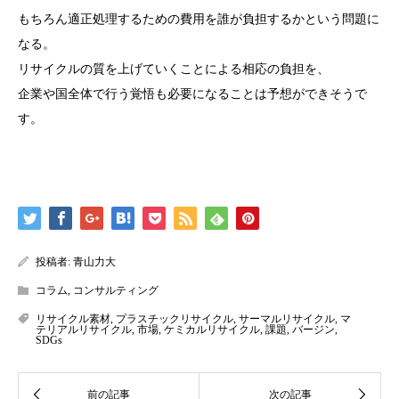
もちろん適正処理するための費用を誰が負担するかという問題に
なる。
リサイクルの質を上げていくことによる相応の負担を、
企業や国全体で行う覚悟も必要になることは予想ができそうで
す。
投稿者:
青山力大
コラム
,
コンサルティング
リサイクル素材
,
プラスチックリサイクル
,
サーマルリサイクル
,
マ
テリアルリサイクル
,
市場
,
ケミカルリサイクル
,
課題
,
バージン
,
SDGs