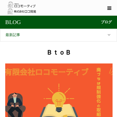
BLOG
ブログ
最新記事
ＢｔｏＢ