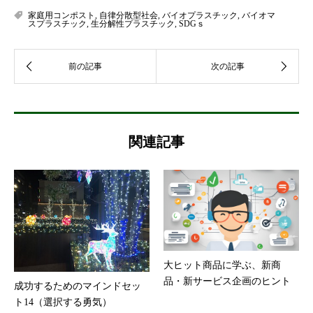
家庭用コンポスト
,
自律分散型社会
,
バイオプラスチック
,
バイオマ
スプラスチック
,
生分解性プラスチック
,
SDGｓ
関連記事
大ヒット商品に学ぶ、新商
品・新サービス企画のヒント
成功するためのマインドセッ
ト14（選択する勇気）