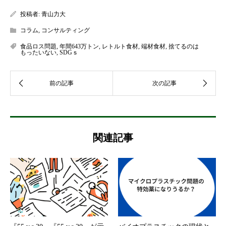
投稿者:
青山力大
コラム
,
コンサルティング
食品ロス問題
,
年間643万トン
,
レトルト食材
,
端材食材
,
捨てるのは
もったいない
,
SDGｓ
関連記事