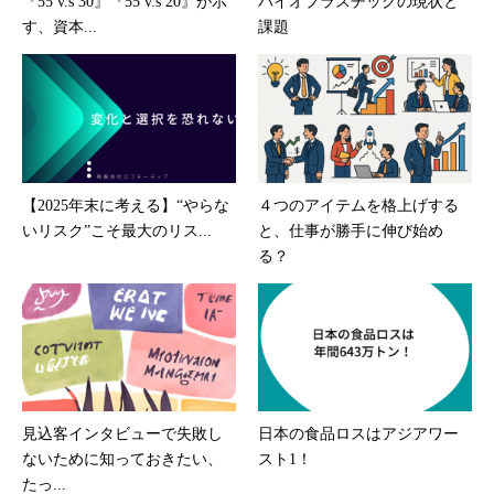
『55 v.s 30』『55 v.s 20』が示
バイオプラスチックの現状と
す、資本...
課題
【2025年末に考える】“やらな
４つのアイテムを格上げする
いリスク”こそ最大のリス...
と、仕事が勝手に伸び始め
る？
見込客インタビューで失敗し
日本の食品ロスはアジアワー
ないために知っておきたい、
スト1！
たっ...