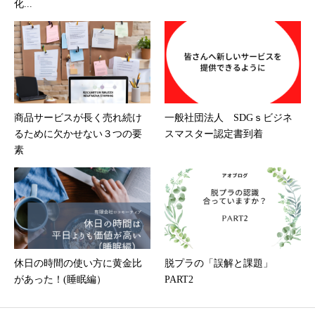
化...
商品サービスが長く売れ続け
一般社団法人 SDGｓビジネ
るために欠かせない３つの要
スマスター認定書到着
素
休日の時間の使い方に黄金比
脱プラの「誤解と課題」
があった！(睡眠編）
PART2