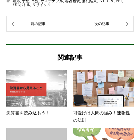
暴落
,
予想
,
市況
,
サステナブル
,
容器包装
,
落札結果
,
ＳＤＧｓ
,
PET
,
PETボトル
,
リサイクル
関連記事
決算書を読み込もう！
可愛げは人間の強み！速報性
の法則