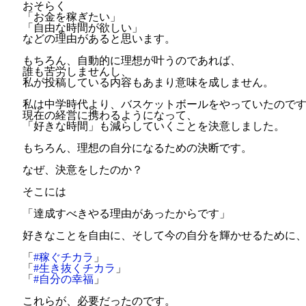
おそらく
「お金を稼ぎたい」
「自由な時間が欲しい」
などの理由があると思います。
もちろん、自動的に理想が叶うのであれば、
誰も苦労しませんし、
私が投稿している内容もあまり意味を成しません。
私は中学時代より、バスケットボールをやっていたので
現在の経営に携わるようになって、
「好きな時間」も減らしていくことを決意しました。
もちろん、理想の自分になるための決断です。
なぜ、決意をしたのか？
そこには
「達成すべきやる理由があったからです」
好きなことを自由に、そして今の自分を輝かせるために
「
#稼ぐチカラ
」
「
#生き抜くチカラ
」
「
#自分の幸福
」
これらが、必要だったのです。