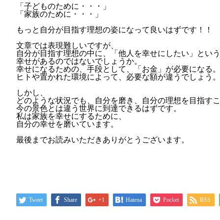
「子どものために・・・」
「家族のために・・・」
もっと自分が目指す理想の姿になって良いはずです！！
文章では表現難しいですが、
自分が目指す理想の中に、「他人を幸せにしたい」とい
幸せがあるのではないでしょうか。
幸せになるための、手段として、「お金」が必要になる
ヒトや置かれた環境によって、必要な額が違うでしょう
しかし、
どのような状況でも、自分を磨き、自分の理想を目指す
今の景色とは違う世界に到達できるはずです。
私は家族を幸せにするために、
自分の幸せを磨いています。
最後までお読みいただきありがとうございます。
Tweet
Share
+1
Hatena
Pocket
RSS