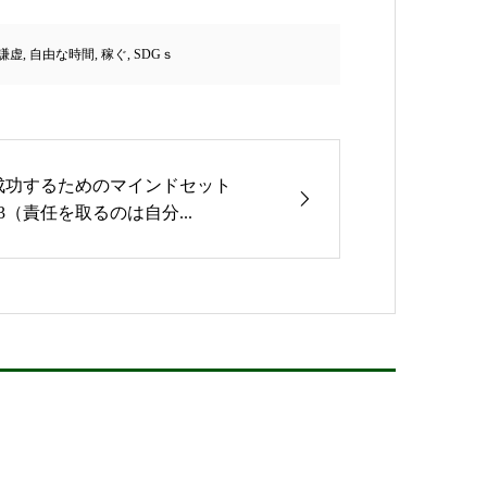
謙虚
,
自由な時間
,
稼ぐ
,
SDGｓ
成功するためのマインドセット
13（責任を取るのは自分...