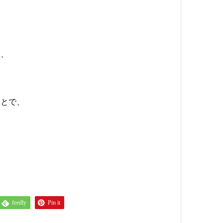
う、
。
。
ことで、
feedly
Pin it