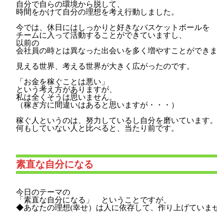
自分で自らの環境から脱して、
時間をかけて自分の理想を考え行動しました。
今では、休日にはしっかりと好きなバスケットボールを
チームに入って活動することができていますし、
以前の
会社員の時とは異なった出会いを多く増やすことができ
見える世界、考える世界が大きく広がったのです。
「お金を稼ぐことは悪い」
という考え方がありますが、
私は全くそうは思いません。
（稼ぎ方に間違いはあると思いますが・・・）
稼ぐ人というのは、努力しているし自分を磨いています
何もしていない人と比べると、当たり前です。
素直な自分になる
今日のテーマの
「素直な自分になる」 ということですが、
◆あなたの理想(幸せ）は人に依存して、作り上げていま