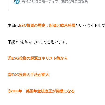
本日は
ESG投資の歴史：起源と欧米発展
というタイトル
下記3つを学んでいこうと思います。
①ESG投資の起源はキリスト教から
②ESG投資の手法が拡大
➂2000年 英国年金法改正が契機になる