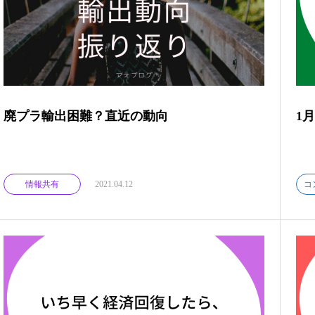
廃プラ輸出困難？直近の動向
1
情報共有
2021.04.12
コ