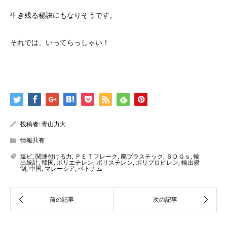
生き残る秘訣にもなりそうです。
それでは、いってらっしゃい！
投稿者:
青山力大
情報共有
塩ビ
,
関連付ける力
,
ＰＥＴフレーク
,
廃プラスチック
,
ＳＤＧｓ
,
輸
出統計
,
韓国
,
ポリエチレン
,
ポリスチレン
,
ポリプロピレン
,
輸出規
制
,
中国
,
マレーシア
,
ベトナム