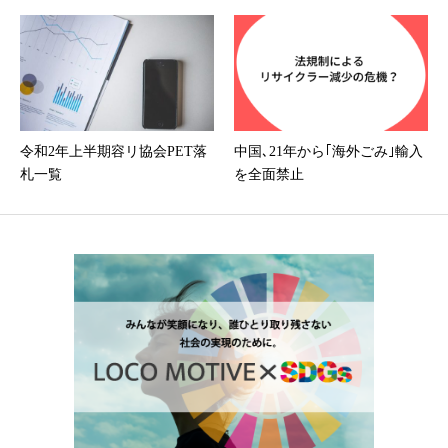
令和2年上半期容リ協会PET落
中国､21年から｢海外ごみ｣輸入
札一覧
を全面禁止