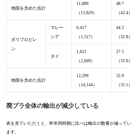
11,889
48.7
他国を含めた合計
（13,829）
（43.4）
マレー
6,417
44.2
シア
（1,517）
（32.8）
ポリプロピレ
ン
1,621
27.5
タイ
（2,609）
（33.0）
12,299
32.0
他国を含めた合計
（14,144）
（35.1）
廃プラ全体の輸出が減少している
表を見ていただくと、昨年同時期に比べは輸出の数量が減ってい
ます。