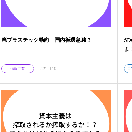
廃プラスチック動向 国内循環急務？
S
よ
情報共有
2021.01.18
コ